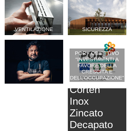
VENTILAZIONE
SICUREZZA
POR - OBIETTIVO
“INVESTIMENTI A
PARLANO GLI
FAVORE DELLA
ARCHITETTI: 3NDY
CRESCITA E
STUDIO
DELL’OCCUPAZIONE”
Corten
Inox
Zincato
Decapato